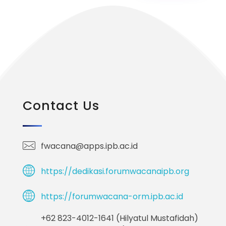
Contact Us
fwacana@apps.ipb.ac.id
https://dedikasi.forumwacanaipb.org
https://forumwacana-orm.ipb.ac.id
+62 823-4012-1641 (Hilyatul Mustafidah)