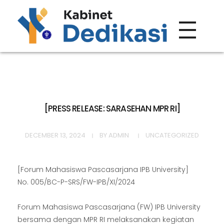
Forum Wacana
Just another Complete Elementor Demos - Phlox WordPress Theme site
[PRESS RELEASE: SARASEHAN MPR RI]
DECEMBER 13, 2024
BY
ADMIN
UNCATEGORIZED
[Forum Mahasiswa Pascasarjana IPB University]
No. 005/BC-P-SRS/FW-IPB/XI/2024
Forum Mahasiswa Pascasarjana (FW) IPB University
bersama dengan MPR RI melaksanakan kegiatan