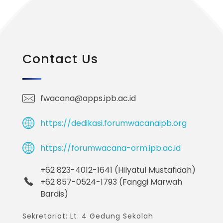
Contact Us
fwacana@apps.ipb.ac.id
https://dedikasi.forumwacanaipb.org
https://forumwacana-orm.ipb.ac.id
+62 823-4012-1641 (Hilyatul Mustafidah)
+62 857-0524-1793 (Fanggi Marwah
Bardis)
Sekretariat: Lt. 4 Gedung Sekolah