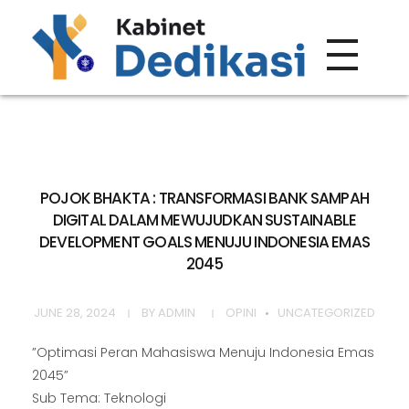
Forum Wacana
Just another Complete Elementor Demos - Phlox WordPress Theme site
POJOK BHAKTA : TRANSFORMASI BANK SAMPAH
DIGITAL DALAM MEWUJUDKAN SUSTAINABLE
DEVELOPMENT GOALS MENUJU INDONESIA EMAS
2045
JUNE 28, 2024
BY
ADMIN
OPINI
UNCATEGORIZED
”Optimasi Peran Mahasiswa Menuju Indonesia Emas
2045”
Sub Tema: Teknologi