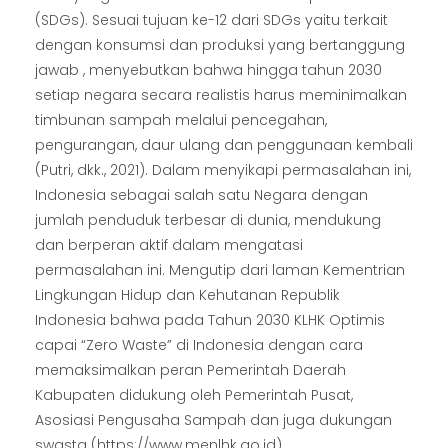
(SDGs). Sesuai tujuan ke-12 dari SDGs yaitu terkait
dengan konsumsi dan produksi yang bertanggung
jawab , menyebutkan bahwa hingga tahun 2030
setiap negara secara realistis harus meminimalkan
timbunan sampah melalui pencegahan,
pengurangan, daur ulang dan penggunaan kembali
(Putri, dkk., 2021). Dalam menyikapi permasalahan ini,
Indonesia sebagai salah satu Negara dengan
jumlah penduduk terbesar di dunia, mendukung
dan berperan aktif dalam mengatasi
permasalahan ini. Mengutip dari laman Kementrian
Lingkungan Hidup dan Kehutanan Republik
Indonesia bahwa pada Tahun 2030 KLHK Optimis
capai “Zero Waste” di Indonesia dengan cara
memaksimalkan peran Pemerintah Daerah
Kabupaten didukung oleh Pemerintah Pusat,
Asosiasi Pengusaha Sampah dan juga dukungan
swasta (https://www.menlhk.go.id).