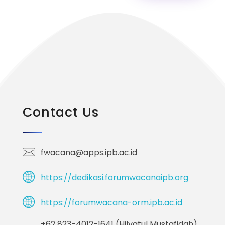
Contact Us
fwacana@apps.ipb.ac.id
https://dedikasi.forumwacanaipb.org
https://forumwacana-orm.ipb.ac.id
+62 823-4012-1641 (Hilyatul Mustafidah)